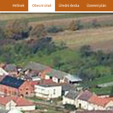
Mrlínek
Obecní úřad
Úřední deska
Územní plán