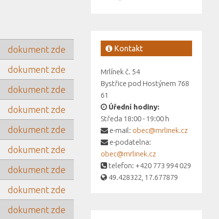
Kontakt
dokument zde
dokument zde
Mrlínek č. 54
Bystřice pod Hostýnem 768
dokument zde
61
Úřední hodiny:
dokument zde
Středa 18:00 - 19:00 h
dokument zde
e-mail:
obec@mrlinek.cz
e-podatelna:
dokument zde
obec@mrlinek.cz
telefon: +420 773 994 029
dokument zde
49.428322, 17.677879
dokument zde
dokument zde