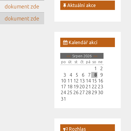
Aktuální akce
dokument zde
dokument zde
Kalendář akcí
<<
Srpen 2026
>>
po
út
st
čt
pá
so
ne
1
2
3
4
5
6
7
8
9
10
11
12
13
14
15
16
17
18
19
20
21
22
23
24
25
26
27
28
29
30
31
Rozhlas