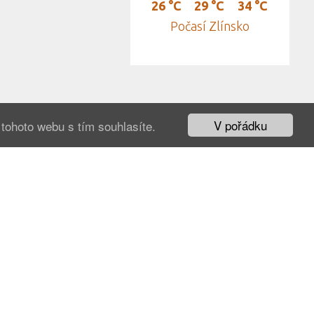
26 °C
29 °C
34 °C
Počasí Zlínsko
V pořádku
tohoto webu s tím souhlasíte.