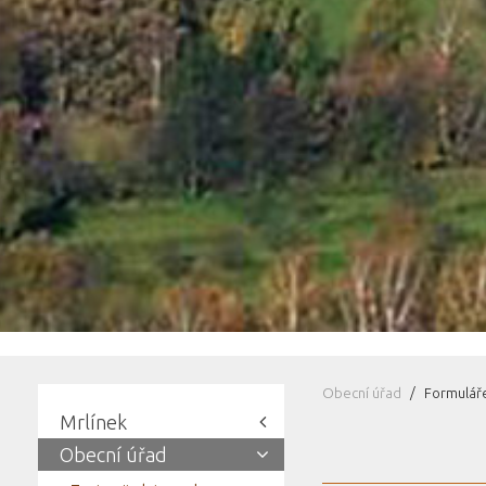
Obecní úřad
Formulář
Mrlínek
Obecní úřad