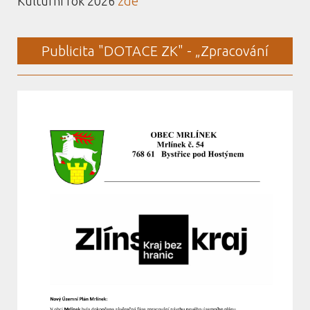
Kulturní rok 2026
zde
Publicita "DOTACE ZK" - „Zpracování
návrhu územního plánu obce Mrlínek“