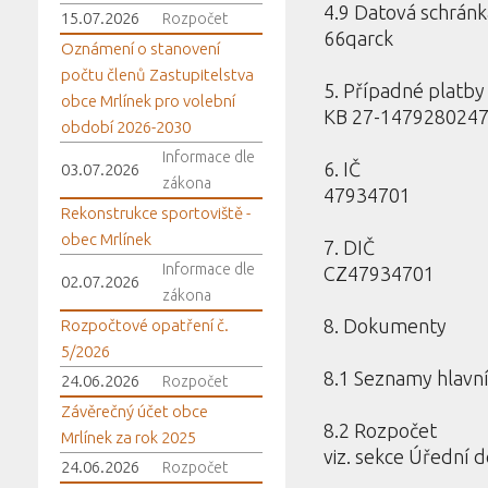
4.9 Datová schránk
15.07.2026
Rozpočet
66qarck
Oznámení o stanovení
počtu členů Zastupitelstva
5. Případné platby
obce Mrlínek pro volební
KB 27-1479280247
období 2026-2030
Informace dle
6. IČ
03.07.2026
zákona
47934701
Rekonstrukce sportoviště -
obec Mrlínek
7. DIČ
Informace dle
CZ47934701
02.07.2026
zákona
8. Dokumenty
Rozpočtové opatření č.
5/2026
8.1 Seznamy hlav
24.06.2026
Rozpočet
Závěrečný účet obce
8.2 Rozpočet
Mrlínek za rok 2025
viz. sekce Úřední 
24.06.2026
Rozpočet