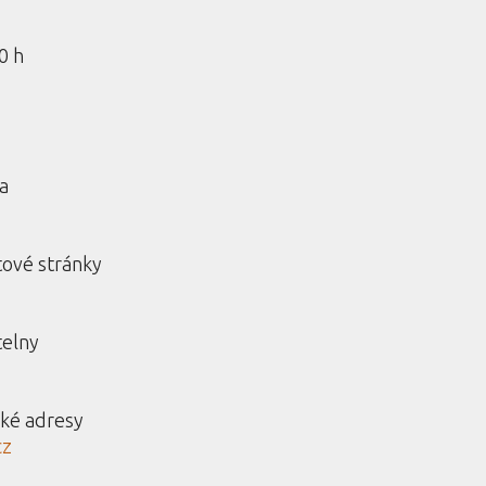
0 h
a
tové stránky
telny
cké adresy
cz