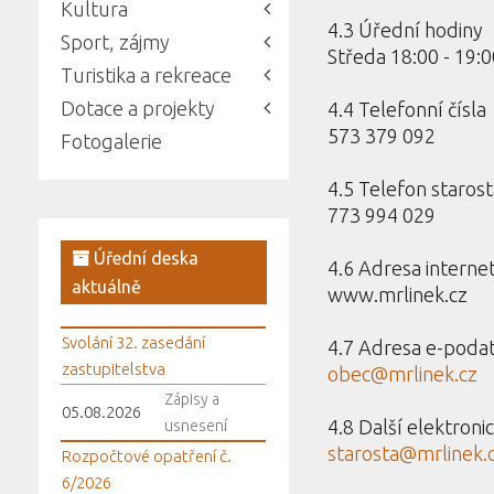
Kultura
4.3 Úřední hodiny
Sport, zájmy
Středa 18:00 - 19:0
Turistika a rekreace
Dotace a projekty
4.4 Telefonní čísla
573 379 092
Fotogalerie
4.5 Telefon starost
773 994 029
Úřední deska
4.6 Adresa interne
aktuálně
www.mrlinek.cz
Svolání 32. zasedání
4.7 Adresa e-poda
zastupitelstva
obec@mrlinek.cz
Zápisy a
05.08.2026
4.8 Další elektroni
usnesení
starosta@mrlinek.
Rozpočtové opatření č.
6/2026