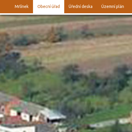
Mrlínek
Obecní úřad
Úřední deska
Územní plán