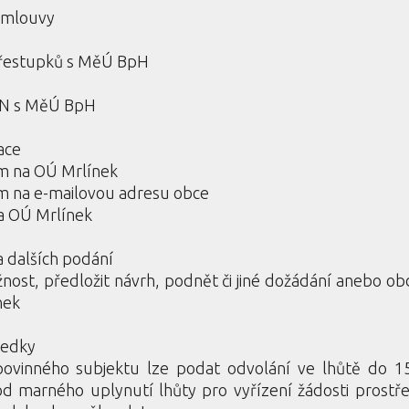
 smlouvy
přestupků s MěÚ BpH
AN s MěÚ BpH
ace
 na OÚ Mrlínek
 na e-mailovou adresu obce
a OÚ Mrlínek
a dalších podání
ížnost, předložit návrh, podnět či jiné dožádání anebo ob
nek
ředky
povinného subjektu lze podat odvolání ve lhůtě do 
d marného uplynutí lhůty pro vyřízení žádosti prostře