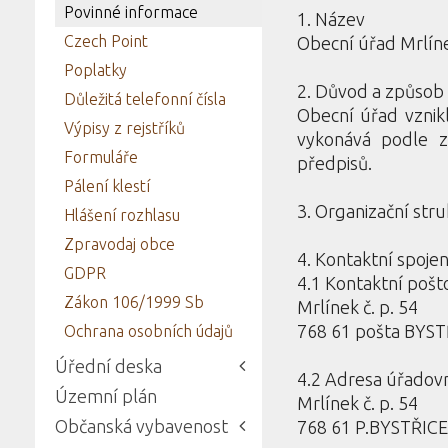
Povinné informace
1. Název
Czech Point
Obecní úřad Mrlín
Poplatky
2. Důvod a způsob 
Důležitá telefonní čísla
Obecní úřad vznikl
Výpisy z rejstříků
vykonává podle z
Formuláře
předpisů.
Pálení klestí
3. Organizační str
Hlášení rozhlasu
Zpravodaj obce
4. Kontaktní spojen
GDPR
4.1 Kontaktní pošt
Zákon 106/1999 Sb
Mrlínek č. p. 54
768 61 pošta BY
Ochrana osobních údajů
Úřední deska
4.2 Adresa úřadov
Územní plán
Mrlínek č. p. 54
Občanská vybavenost
768 61 P.BYSTŘI