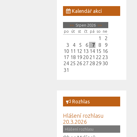
Kalendář akcí
<<
Srpen 2026
>>
po
út
st
čt
pá
so
ne
1
2
3
4
5
6
7
8
9
10
11
12
13
14
15
16
17
18
19
20
21
22
23
24
25
26
27
28
29
30
31
Rozhlas
Hlášení rozhlasu
20.3.2026
(
Hlášení rozhlasu
)