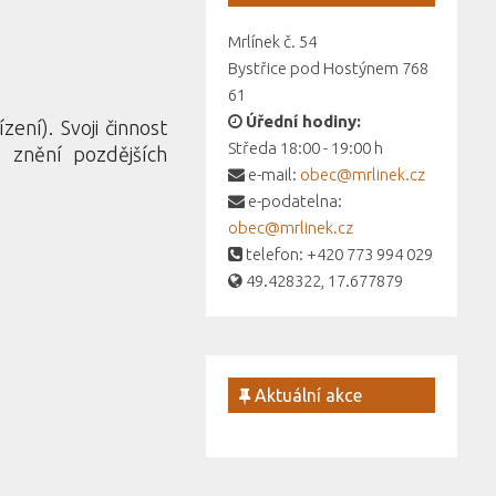
Mrlínek č. 54
Bystřice pod Hostýnem 768
61
Úřední hodiny:
ení). Svoji činnost
Středa 18:00 - 19:00 h
 znění pozdějších
e-mail:
obec@mrlinek.cz
e-podatelna:
obec@mrlinek.cz
telefon: +420 773 994 029
49.428322, 17.677879
Aktuální akce