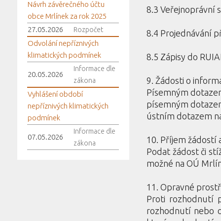
Návrh závěrečného účtu
8.3 Veřejnoprávní
obce Mrlínek za rok 2025
27.05.2026
Rozpočet
8.4 Projednávání 
Odvolání nepříznivých
klimatických podmínek
8.5 Zápisy do RUI
Informace dle
20.05.2026
9. Žádosti o inform
zákona
Písemným dotazem
Vyhlášení období
písemným dotazem
nepříznivých klimatických
ústním dotazem n
podmínek
Informace dle
07.05.2026
10. Příjem žádostí 
zákona
Podat žádost či st
možné na OÚ Mrlí
11. Opravné prost
Proti rozhodnutí 
rozhodnutí nebo o