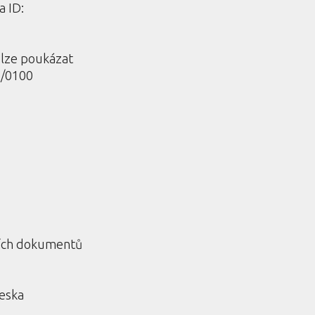
a ID:
 lze poukázat
/0100
ních dokumentů
deska